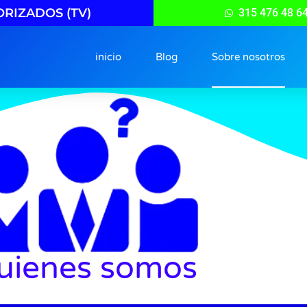
RIZADOS (TV)
315 476 48 6
inicio
Blog
Sobre nosotros
uienes somos