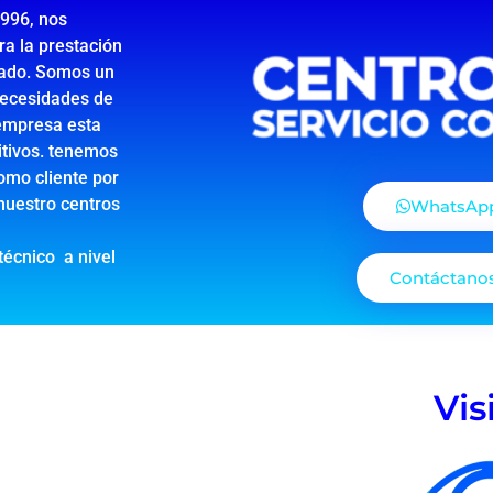
996, nos
 la prestación
cado. Somos un
necesidades de
 empresa esta
itivos. tenemos
omo cliente por
nuestro centros
WhatsAp
técnico a nivel
Contáctano
Vis