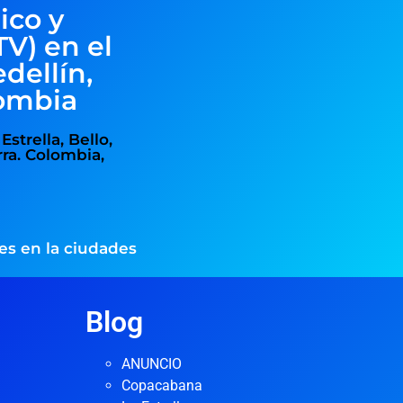
ico y
TV) en el
dellín,
lombia
strella, Bello,
ra. Colombia,
1
es en la ciudades
Blog
ANUNCIO
Copacabana