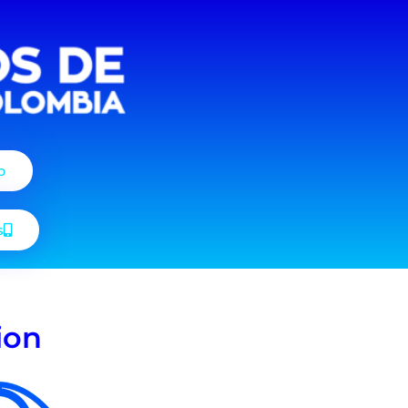
p
s
ion