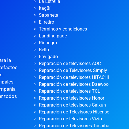
La Estrella
Itagüí
Sabaneta
El retiro
Términos y condiciones
Landing page
Rionegro
Bello
Envigado
ra la
Reparación de televisores AOC
rtefactos
Reparación de Televisores Simply
as.
Reparación de televisores HITACHI
ipales
Reparación de televisores Daewoo
ompañía
Reparación de televisores TCL
er todos
Reparación de televisores Honor
Reparación de televisores Caixun
Reparación de Televisores Hisense
Reparación de televisores Vizio
Reparación de Televisores Toshiba