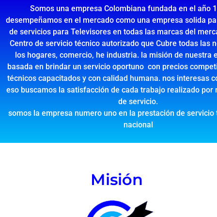
Somos una empresa Colombiana fundada en el año 1
desempeñamos en el mercado como una empresa solida para
de servicios para Televisores en todas las marcas del mer
Centro de servicio técnico autorizado que Cubre todas las 
los hogares, comercio, he industria. la misión de nuestra
basada en brindar un servicio oportuno con precios compet
técnicos capacitados y con calidad humana. nos interesas c
eso buscamos la satisfacción de cada trabajo realizado por 
de servicio.
somos la empresa numero uno en la prestación de servicio 
nacional
Misión