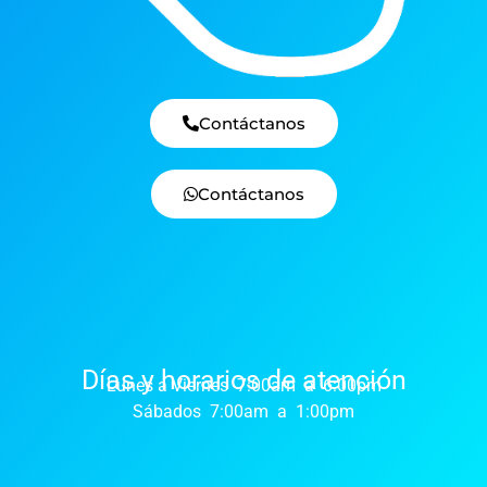
Contáctanos
Contáctanos
Días y horarios de atención
Lunes a Viernes 7:00am a 6:00pm
Sábados 7:00am a 1:00pm