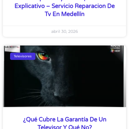
Explicativo – Servicio Reparacion De
Tv En Medellín
abril 30, 2026
Televisores
¿Qué Cubre La Garantía De Un
Televisor Y Qué No?